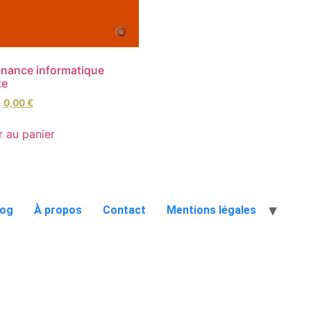
nance informatique
te
€
0,00
€
r au panier
log
À propos
Contact
Mentions légales