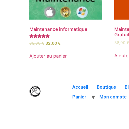
Maintenance informatique
Mainte
Gratui
Note
38,00
38,00
€
32,00
€
5.00
sur 5
Ajoute
Ajouter au panier
Accueil
Boutique
B
Panier
Mon compte